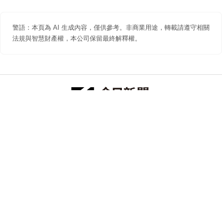
警語：本頁為 AI 生成內容，僅供參考。非商業用途，轉載請遵守相關
法規與智慧財產權，本公司保留最終解釋權。
防詐聲明
著作權聲明
免責聲明
關於我們
隱私權聲明
合作提案
追蹤 NOWNEWS 今日新聞