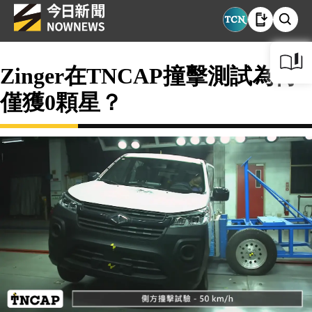
Zinger在TNCAP撞擊測試為何
僅獲0顆星？