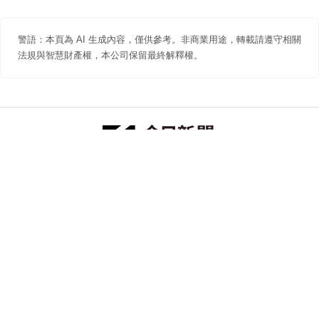
警語：本頁為 AI 生成內容，僅供參考。非商業用途，轉載請遵守相關
法規與智慧財產權，本公司保留最終解釋權。
防詐聲明
著作權聲明
免責聲明
關於我們
隱私權聲明
合作提案
追蹤 NOWNEWS 今日新聞