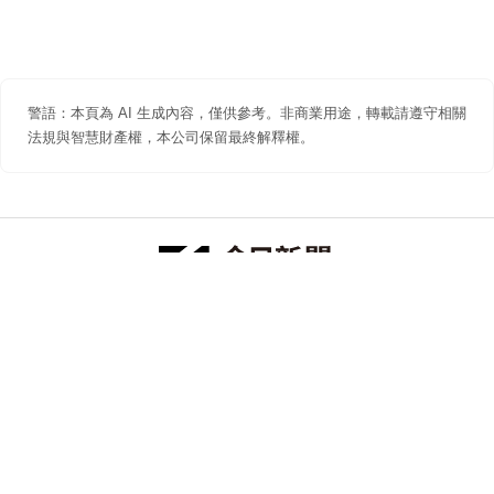
警語：本頁為 AI 生成內容，僅供參考。非商業用途，轉載請遵守相關
法規與智慧財產權，本公司保留最終解釋權。
防詐聲明
著作權聲明
免責聲明
關於我們
隱私權聲明
合作提案
追蹤 NOWNEWS 今日新聞