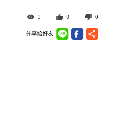
1
0
0
分享給好友