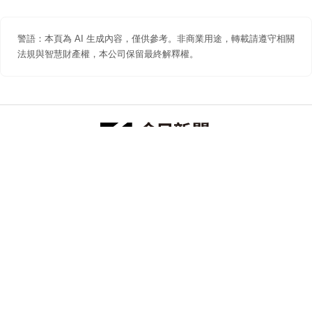
警語：本頁為 AI 生成內容，僅供參考。非商業用途，轉載請遵守相關
法規與智慧財產權，本公司保留最終解釋權。
防詐聲明
著作權聲明
免責聲明
關於我們
隱私權聲明
合作提案
追蹤 NOWNEWS 今日新聞