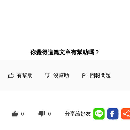
你覺得這篇文章有幫助嗎？
有幫助
沒幫助
回報問題
0
0
分享給好友