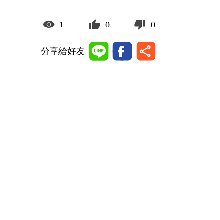
1
0
0
分享給好友