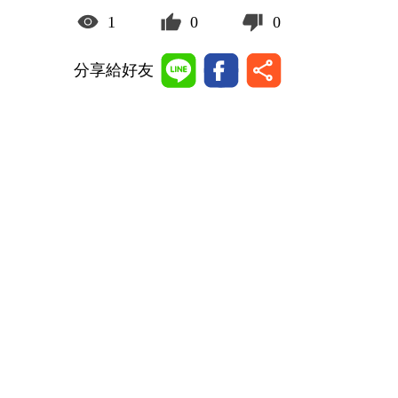
1
0
0
分享給好友