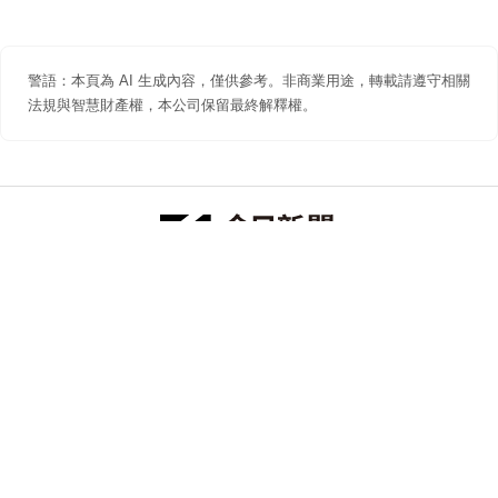
警語：本頁為 AI 生成內容，僅供參考。非商業用途，轉載請遵守相關
法規與智慧財產權，本公司保留最終解釋權。
防詐聲明
著作權聲明
免責聲明
關於我們
隱私權聲明
合作提案
追蹤 NOWNEWS 今日新聞