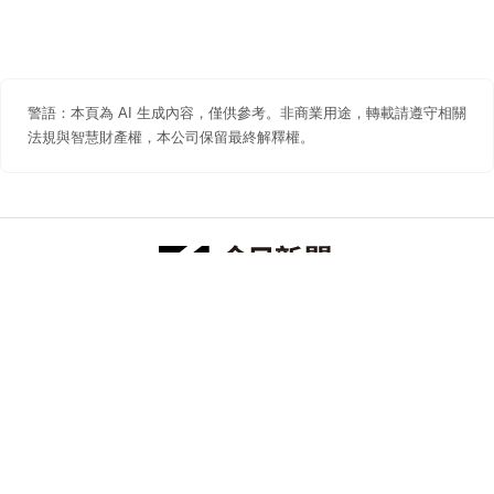
警語：本頁為 AI 生成內容，僅供參考。非商業用途，轉載請遵守相關
法規與智慧財產權，本公司保留最終解釋權。
防詐聲明
著作權聲明
免責聲明
關於我們
隱私權聲明
合作提案
追蹤 NOWNEWS 今日新聞