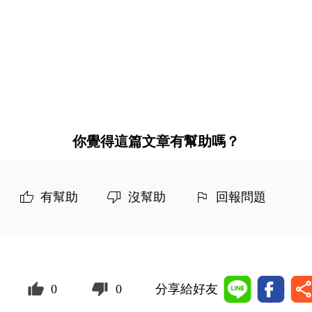
你覺得這篇文章有幫助嗎？
有幫助
沒幫助
回報問題
0
0
分享給好友