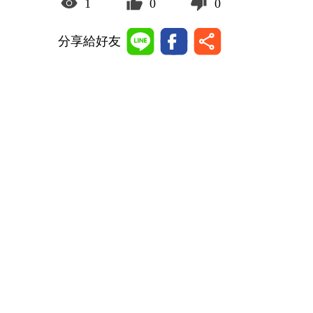
1
0
0
分享給好友