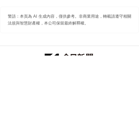
警語：本頁為 AI 生成內容，僅供參考。非商業用途，轉載請遵守相關
法規與智慧財產權，本公司保留最終解釋權。
防詐聲明
著作權聲明
免責聲明
關於我們
隱私權聲明
合作提案
追蹤 NOWNEWS 今日新聞