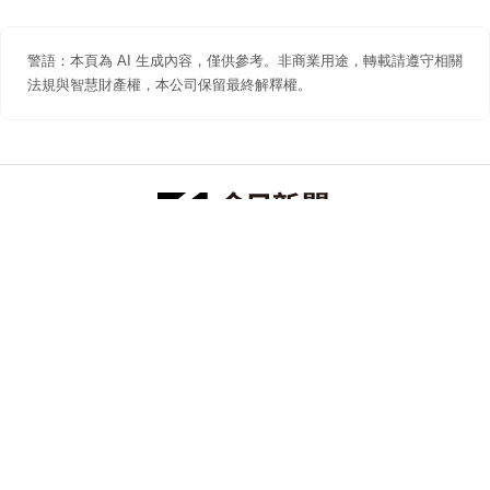
警語：本頁為 AI 生成內容，僅供參考。非商業用途，轉載請遵守相關
法規與智慧財產權，本公司保留最終解釋權。
防詐聲明
著作權聲明
免責聲明
關於我們
隱私權聲明
合作提案
追蹤 NOWNEWS 今日新聞