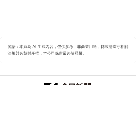
警語：本頁為 AI 生成內容，僅供參考。非商業用途，轉載請遵守相關
法規與智慧財產權，本公司保留最終解釋權。
防詐聲明
著作權聲明
免責聲明
關於我們
隱私權聲明
合作提案
追蹤 NOWNEWS 今日新聞