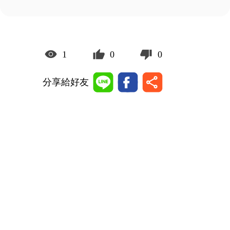
1
0
0
分享給好友