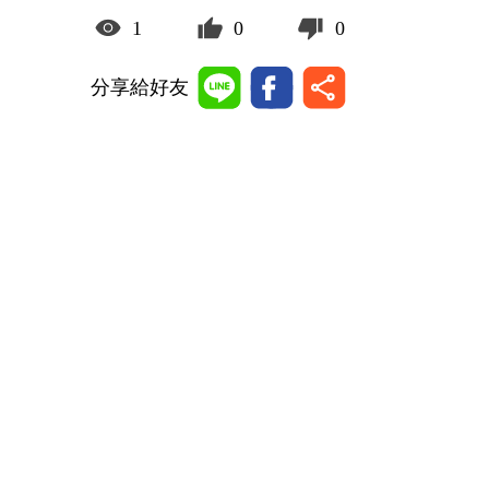
1
0
0
分享給好友