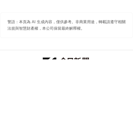
警語：本頁為 AI 生成內容，僅供參考。非商業用途，轉載請遵守相關
法規與智慧財產權，本公司保留最終解釋權。
防詐聲明
著作權聲明
免責聲明
關於我們
隱私權聲明
合作提案
追蹤 NOWNEWS 今日新聞