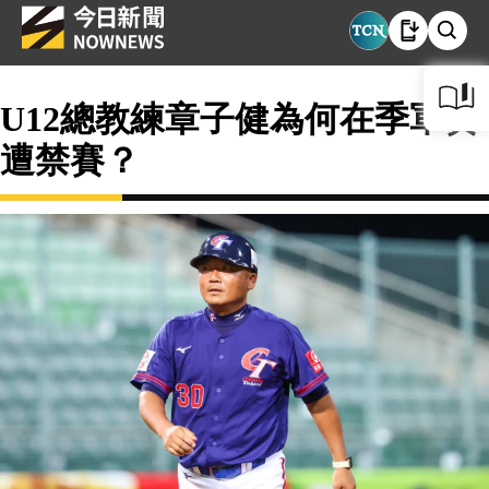
U12總教練章子健為何在季軍賽
遭禁賽？