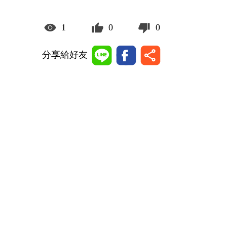
1
0
0
分享給好友