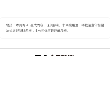
警語：本頁為 AI 生成內容，僅供參考。非商業用途，轉載請遵守相關
法規與智慧財產權，本公司保留最終解釋權。
防詐聲明
著作權聲明
免責聲明
關於我們
隱私權聲明
合作提案
追蹤 NOWNEWS 今日新聞