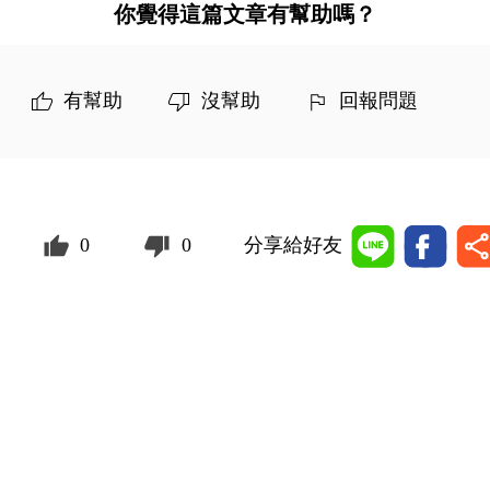
你覺得這篇文章有幫助嗎？
有幫助
沒幫助
回報問題
0
0
分享給好友