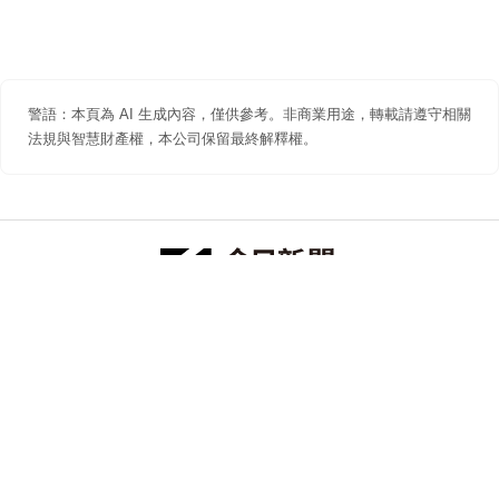
警語：本頁為 AI 生成內容，僅供參考。非商業用途，轉載請遵守相關
法規與智慧財產權，本公司保留最終解釋權。
防詐聲明
著作權聲明
免責聲明
關於我們
隱私權聲明
合作提案
追蹤 NOWNEWS 今日新聞