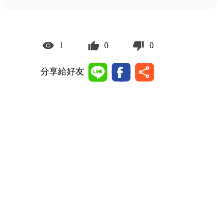
1
0
0
分享給好友