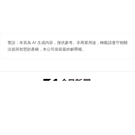
警語：本頁為 AI 生成內容，僅供參考。非商業用途，轉載請遵守相關
法規與智慧財產權，本公司保留最終解釋權。
防詐聲明
著作權聲明
免責聲明
關於我們
隱私權聲明
合作提案
追蹤 NOWNEWS 今日新聞