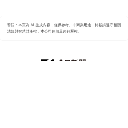
警語：本頁為 AI 生成內容，僅供參考。非商業用途，轉載請遵守相關
法規與智慧財產權，本公司保留最終解釋權。
防詐聲明
著作權聲明
免責聲明
關於我們
隱私權聲明
合作提案
追蹤 NOWNEWS 今日新聞