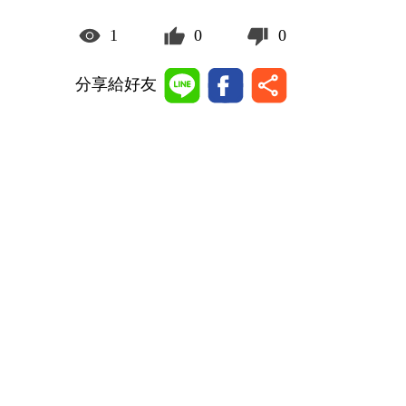
1
0
0
分享給好友