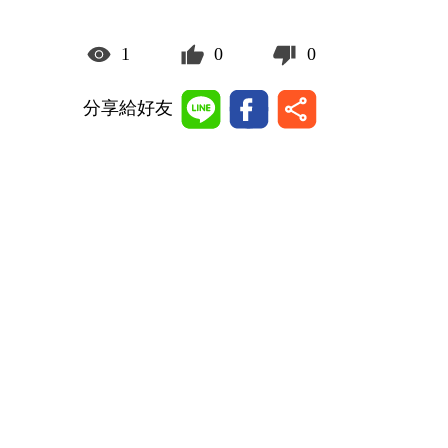
1
0
0
分享給好友