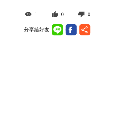
1
0
0
分享給好友