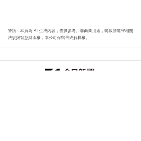
警語：本頁為 AI 生成內容，僅供參考。非商業用途，轉載請遵守相關
法規與智慧財產權，本公司保留最終解釋權。
防詐聲明
著作權聲明
免責聲明
關於我們
隱私權聲明
合作提案
追蹤 NOWNEWS 今日新聞