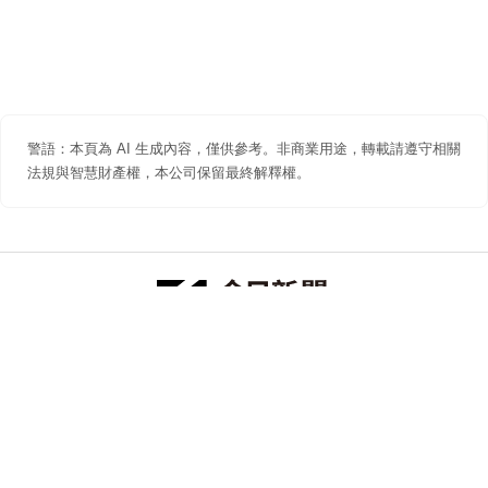
警語：本頁為 AI 生成內容，僅供參考。非商業用途，轉載請遵守相關
法規與智慧財產權，本公司保留最終解釋權。
防詐聲明
著作權聲明
免責聲明
關於我們
隱私權聲明
合作提案
追蹤 NOWNEWS 今日新聞