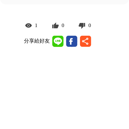
1
0
0
分享給好友