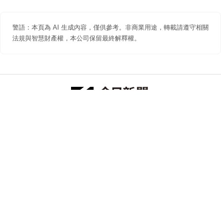
警語：本頁為 AI 生成內容，僅供參考。非商業用途，轉載請遵守相關
法規與智慧財產權，本公司保留最終解釋權。
防詐聲明
著作權聲明
免責聲明
關於我們
隱私權聲明
合作提案
追蹤 NOWNEWS 今日新聞