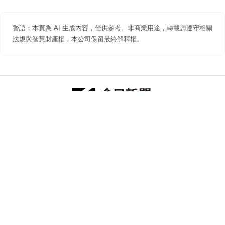
警語：本頁為 AI 生成內容，僅供參考。非商業用途，轉載請遵守相關
法規與智慧財產權，本公司保留最終解釋權。
防詐聲明
著作權聲明
免責聲明
關於我們
隱私權聲明
合作提案
追蹤 NOWNEWS 今日新聞