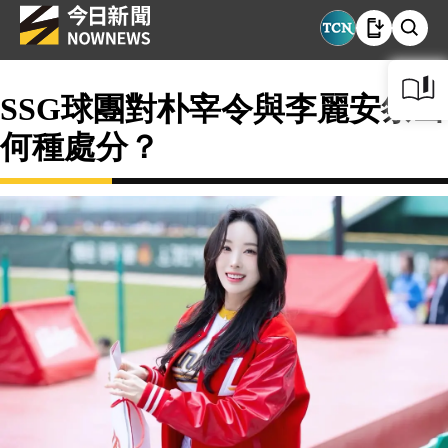
SSG球團對朴宰令與李麗安祭出
何種處分？