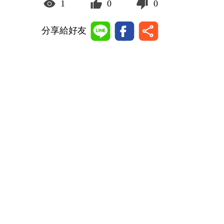
1
0
0
分享給好友