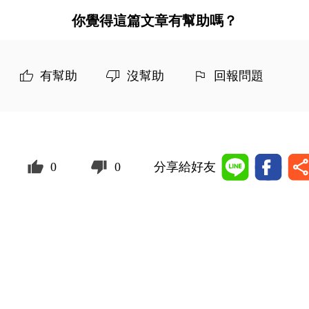
你覺得這篇文章有幫助嗎？
有幫助
沒幫助
回報問題
0
0
分享給好友