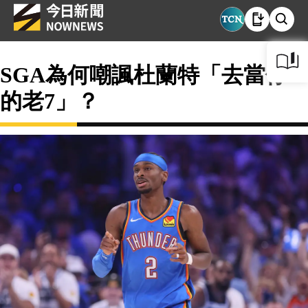
SGA為何嘲諷杜蘭特「去當你
的老7」？