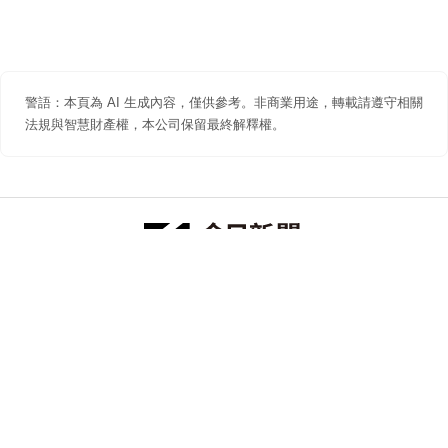
警語：本頁為 AI 生成內容，僅供參考。非商業用途，轉載請遵守相關
法規與智慧財產權，本公司保留最終解釋權。
防詐聲明
著作權聲明
免責聲明
關於我們
隱私權聲明
合作提案
追蹤 NOWNEWS 今日新聞