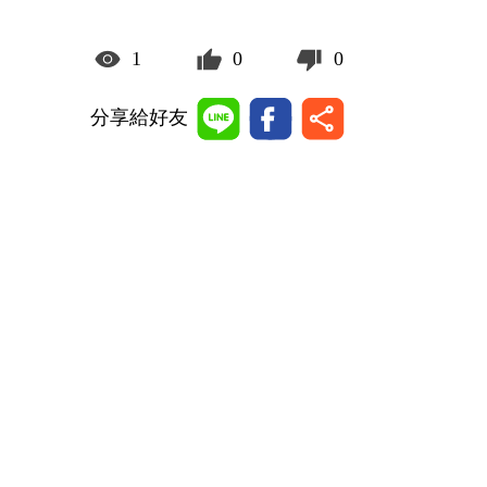
1
0
0
分享給好友