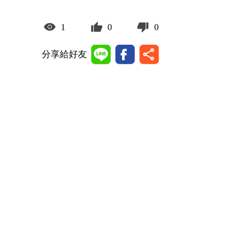
1
0
0
分享給好友