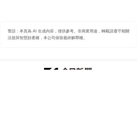
警語：本頁為 AI 生成內容，僅供參考。非商業用途，轉載請遵守相關
法規與智慧財產權，本公司保留最終解釋權。
防詐聲明
著作權聲明
免責聲明
關於我們
隱私權聲明
合作提案
追蹤 NOWNEWS 今日新聞