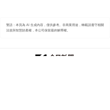
警語：本頁為 AI 生成內容，僅供參考。非商業用途，轉載請遵守相關
法規與智慧財產權，本公司保留最終解釋權。
防詐聲明
著作權聲明
免責聲明
關於我們
隱私權聲明
合作提案
追蹤 NOWNEWS 今日新聞