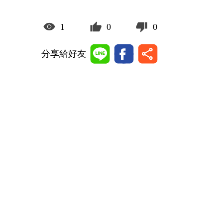
1
0
0
分享給好友