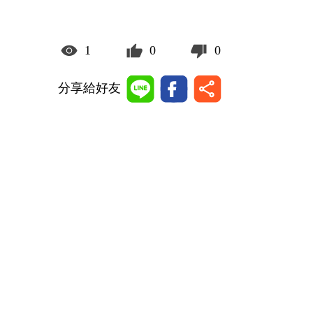
1
0
0
分享給好友