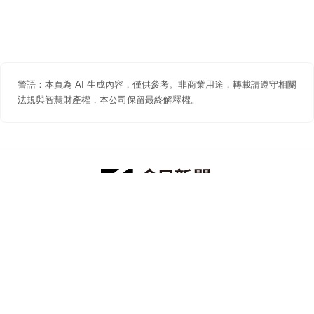
警語：本頁為 AI 生成內容，僅供參考。非商業用途，轉載請遵守相關
法規與智慧財產權，本公司保留最終解釋權。
防詐聲明
著作權聲明
免責聲明
關於我們
隱私權聲明
合作提案
追蹤 NOWNEWS 今日新聞