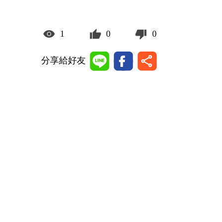
1
0
0
分享給好友