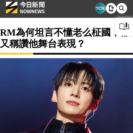
RM為何坦言不懂老么柾國，卻
又稱讚他舞台表現？