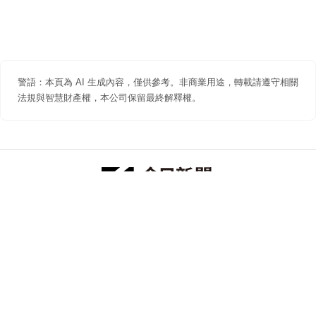
警語：本頁為 AI 生成內容，僅供參考。非商業用途，轉載請遵守相關
法規與智慧財產權，本公司保留最終解釋權。
防詐聲明
著作權聲明
免責聲明
關於我們
隱私權聲明
合作提案
追蹤 NOWNEWS 今日新聞