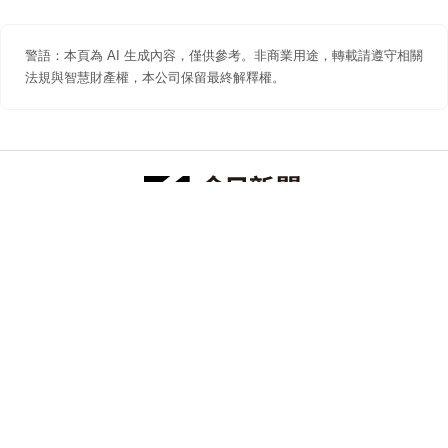
警語：本頁為 AI 生成內容，僅供參考。非商業用途，轉載請遵守相關
法規與智慧財產權，本公司保留最終解釋權。
防詐聲明
著作權聲明
免責聲明
關於我們
隱私權聲明
合作提案
追蹤 NOWNEWS 今日新聞