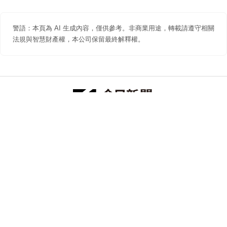
警語：本頁為 AI 生成內容，僅供參考。非商業用途，轉載請遵守相關
法規與智慧財產權，本公司保留最終解釋權。
防詐聲明
著作權聲明
免責聲明
關於我們
隱私權聲明
合作提案
追蹤 NOWNEWS 今日新聞