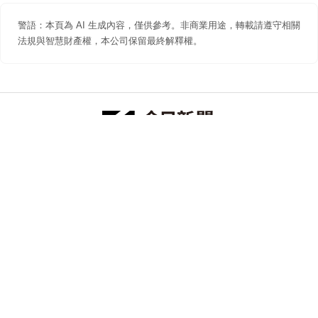
警語：本頁為 AI 生成內容，僅供參考。非商業用途，轉載請遵守相關
法規與智慧財產權，本公司保留最終解釋權。
防詐聲明
著作權聲明
免責聲明
關於我們
隱私權聲明
合作提案
追蹤 NOWNEWS 今日新聞