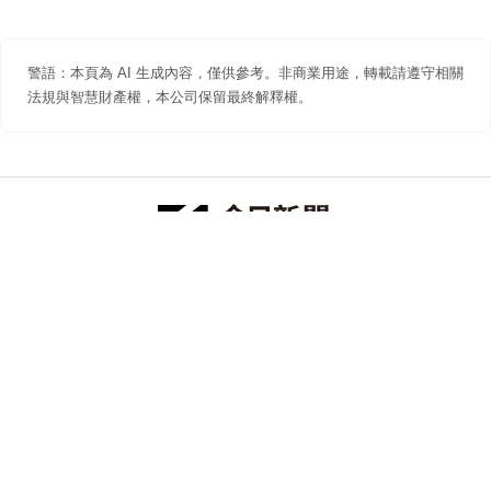
警語：本頁為 AI 生成內容，僅供參考。非商業用途，轉載請遵守相關
法規與智慧財產權，本公司保留最終解釋權。
防詐聲明
著作權聲明
免責聲明
關於我們
隱私權聲明
合作提案
追蹤 NOWNEWS 今日新聞