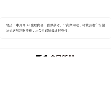
警語：本頁為 AI 生成內容，僅供參考。非商業用途，轉載請遵守相關
法規與智慧財產權，本公司保留最終解釋權。
防詐聲明
著作權聲明
免責聲明
關於我們
隱私權聲明
合作提案
追蹤 NOWNEWS 今日新聞