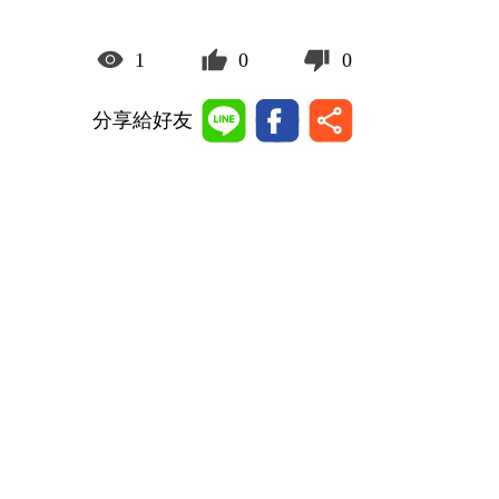
1
0
0
分享給好友