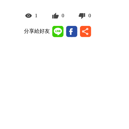
1
0
0
分享給好友