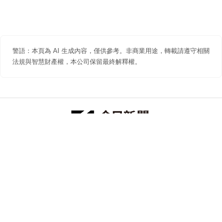
警語：本頁為 AI 生成內容，僅供參考。非商業用途，轉載請遵守相關
法規與智慧財產權，本公司保留最終解釋權。
防詐聲明
著作權聲明
免責聲明
關於我們
隱私權聲明
合作提案
追蹤 NOWNEWS 今日新聞