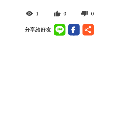
1
0
0
分享給好友