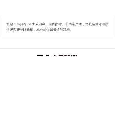
警語：本頁為 AI 生成內容，僅供參考。非商業用途，轉載請遵守相關
法規與智慧財產權，本公司保留最終解釋權。
防詐聲明
著作權聲明
免責聲明
關於我們
隱私權聲明
合作提案
追蹤 NOWNEWS 今日新聞