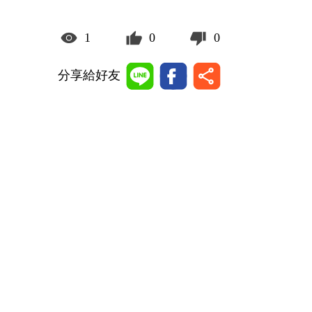
1
0
0
分享給好友