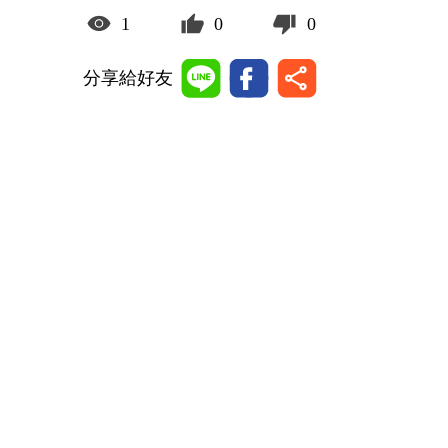
1
0
0
分享給好友