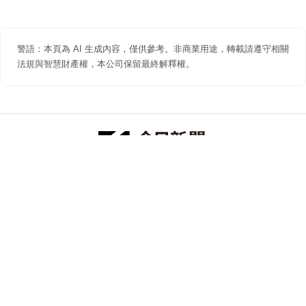
警語：本頁為 AI 生成內容，僅供參考。非商業用途，轉載請遵守相關
法規與智慧財產權，本公司保留最終解釋權。
防詐聲明
著作權聲明
免責聲明
關於我們
隱私權聲明
合作提案
追蹤 NOWNEWS 今日新聞