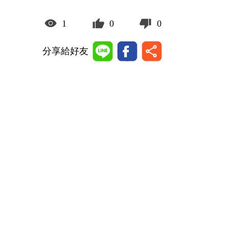
1
0
0
分享給好友