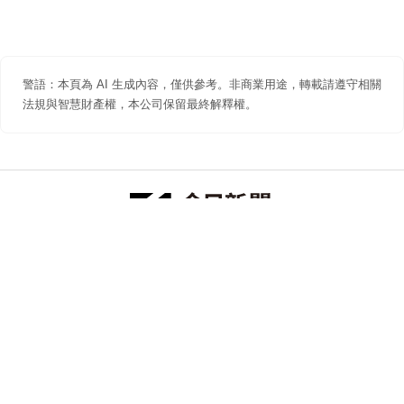
警語：本頁為 AI 生成內容，僅供參考。非商業用途，轉載請遵守相關
法規與智慧財產權，本公司保留最終解釋權。
防詐聲明
著作權聲明
免責聲明
關於我們
隱私權聲明
合作提案
追蹤 NOWNEWS 今日新聞