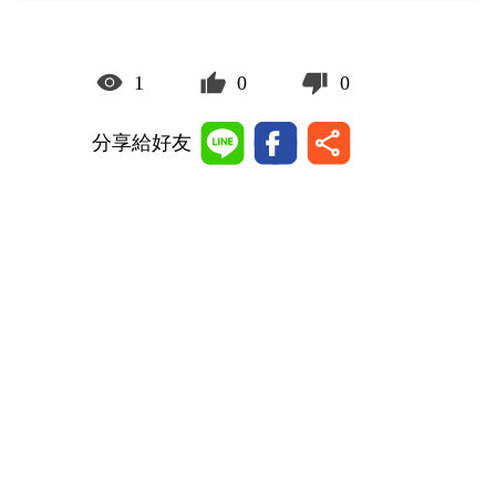
1
0
0
分享給好友