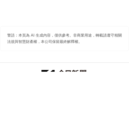
警語：本頁為 AI 生成內容，僅供參考。非商業用途，轉載請遵守相關
法規與智慧財產權，本公司保留最終解釋權。
防詐聲明
著作權聲明
免責聲明
關於我們
隱私權聲明
合作提案
追蹤 NOWNEWS 今日新聞