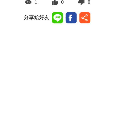
1
0
0
分享給好友