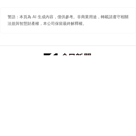
警語：本頁為 AI 生成內容，僅供參考。非商業用途，轉載請遵守相關
法規與智慧財產權，本公司保留最終解釋權。
防詐聲明
著作權聲明
免責聲明
關於我們
隱私權聲明
合作提案
追蹤 NOWNEWS 今日新聞