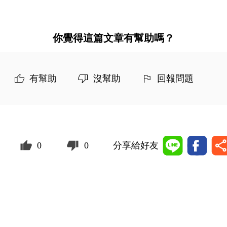
你覺得這篇文章有幫助嗎？
有幫助
沒幫助
回報問題
0
0
分享給好友