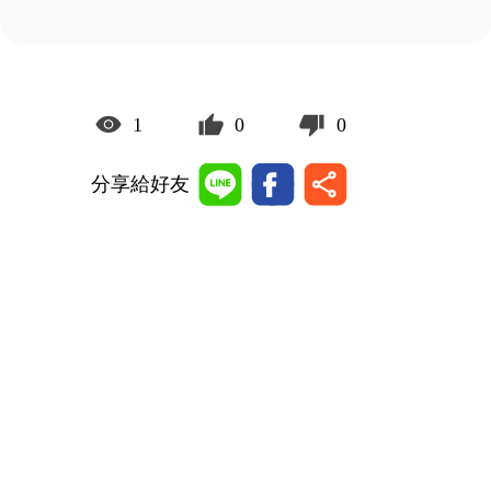
1
0
0
分享給好友