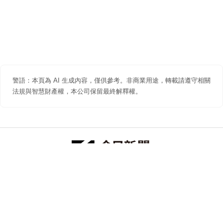
警語：本頁為 AI 生成內容，僅供參考。非商業用途，轉載請遵守相關
法規與智慧財產權，本公司保留最終解釋權。
防詐聲明
著作權聲明
免責聲明
關於我們
隱私權聲明
合作提案
追蹤 NOWNEWS 今日新聞