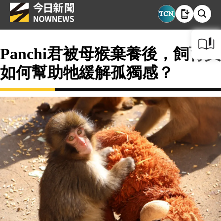
Panchi君被母猴棄養後，飼育員
如何幫助牠緩解孤獨感？