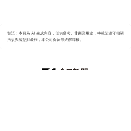
警語：本頁為 AI 生成內容，僅供參考。非商業用途，轉載請遵守相關
法規與智慧財產權，本公司保留最終解釋權。
防詐聲明
著作權聲明
免責聲明
關於我們
隱私權聲明
合作提案
追蹤 NOWNEWS 今日新聞