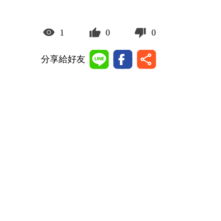
1
0
0
分享給好友