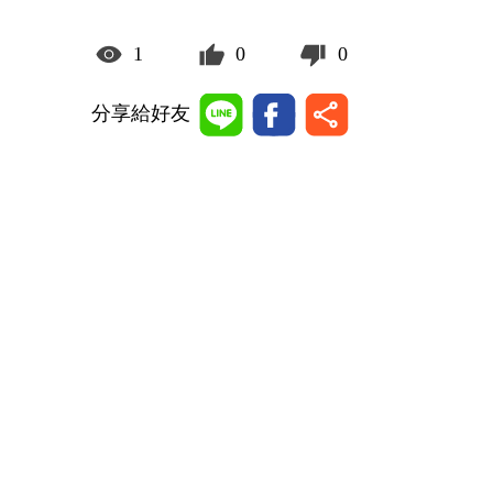
1
0
0
分享給好友