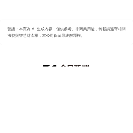
警語：本頁為 AI 生成內容，僅供參考。非商業用途，轉載請遵守相關
法規與智慧財產權，本公司保留最終解釋權。
防詐聲明
著作權聲明
免責聲明
關於我們
隱私權聲明
合作提案
追蹤 NOWNEWS 今日新聞