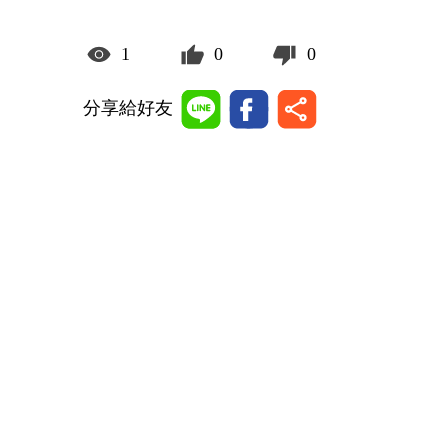
1
0
0
分享給好友