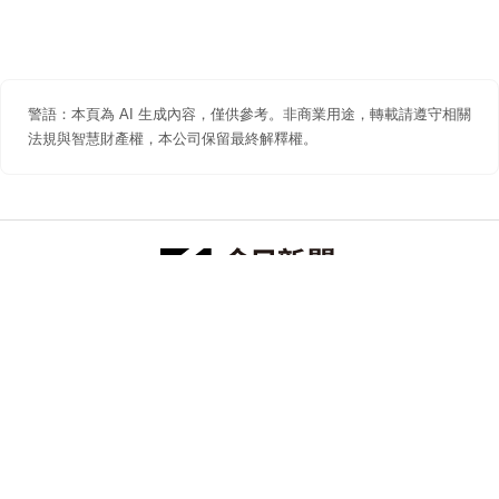
警語：本頁為 AI 生成內容，僅供參考。非商業用途，轉載請遵守相關
法規與智慧財產權，本公司保留最終解釋權。
防詐聲明
著作權聲明
免責聲明
關於我們
隱私權聲明
合作提案
追蹤 NOWNEWS 今日新聞