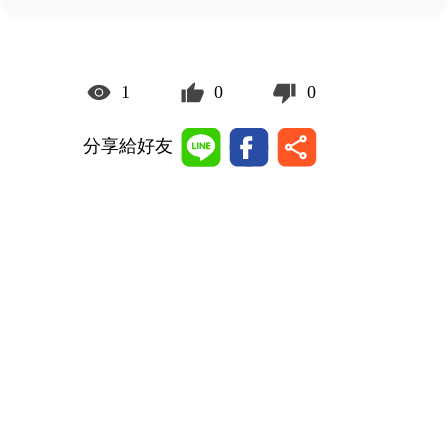
1
0
0
分享給好友