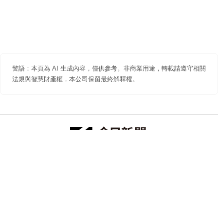
警語：本頁為 AI 生成內容，僅供參考。非商業用途，轉載請遵守相關
法規與智慧財產權，本公司保留最終解釋權。
防詐聲明
著作權聲明
免責聲明
關於我們
隱私權聲明
合作提案
追蹤 NOWNEWS 今日新聞