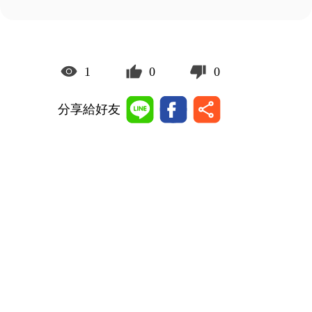
1
0
0
分享給好友