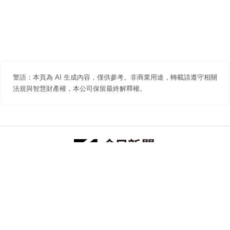
警語：本頁為 AI 生成內容，僅供參考。非商業用途，轉載請遵守相關
法規與智慧財產權，本公司保留最終解釋權。
防詐聲明
著作權聲明
免責聲明
關於我們
隱私權聲明
合作提案
追蹤 NOWNEWS 今日新聞