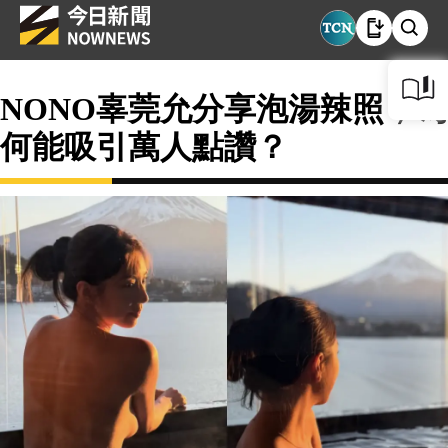
NONO辜莞允分享泡湯辣照，為
何能吸引萬人點讚？