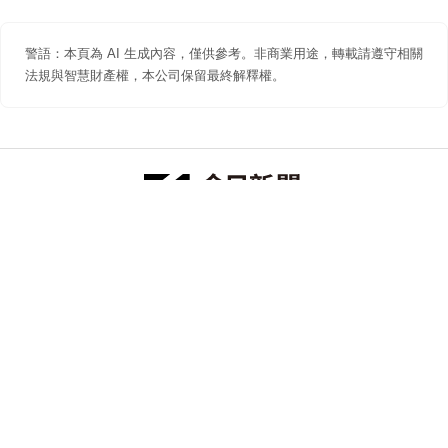
警語：本頁為 AI 生成內容，僅供參考。非商業用途，轉載請遵守相關
法規與智慧財產權，本公司保留最終解釋權。
防詐聲明
著作權聲明
免責聲明
關於我們
隱私權聲明
合作提案
追蹤 NOWNEWS 今日新聞