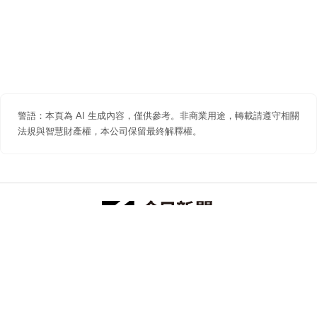
警語：本頁為 AI 生成內容，僅供參考。非商業用途，轉載請遵守相關
法規與智慧財產權，本公司保留最終解釋權。
防詐聲明
著作權聲明
免責聲明
關於我們
隱私權聲明
合作提案
追蹤 NOWNEWS 今日新聞